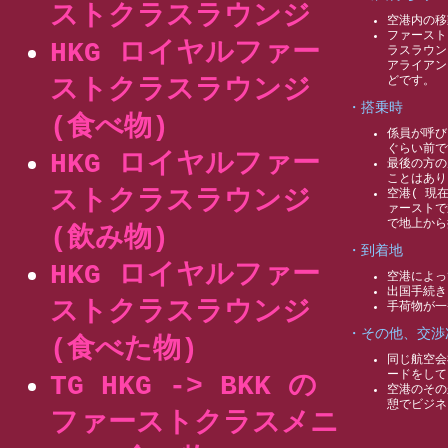
ストクラスラウンジ
空港内の移
ファースト
HKG ロイヤルファー
ラスラウン
アライアン
どです。
ストクラスラウンジ
・搭乗時
(食べ物)
係員が呼び
ぐらい前で
HKG ロイヤルファー
最後の方の
ことはあり
ストクラスラウンジ
空港( 現
ァーストで
で地上から
(飲み物)
・到着地
HKG ロイヤルファー
空港によっ
出国手続き
ストクラスラウンジ
手荷物が一
・その他、交渉
(食べた物)
同じ航空会
ードをして
TG HKG -> BKK の
空港のその
憩でビジネ
ファーストクラスメニ